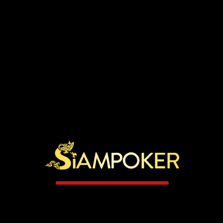
โดมิโน
ซีมี่